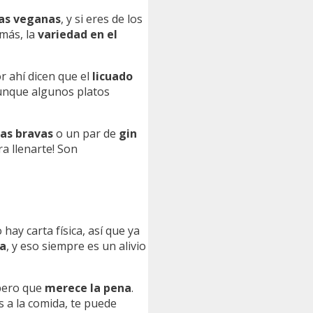
tas veganas
, y si eres de los
más, la
variedad en el
 ahí dicen que el
licuado
unque algunos platos
as bravas
o un par de
gin
ra llenarte! Son
 hay carta física, así que ya
a
, y eso siempre es un alivio
 pero que
merece la pena
.
ras a la comida, te puede