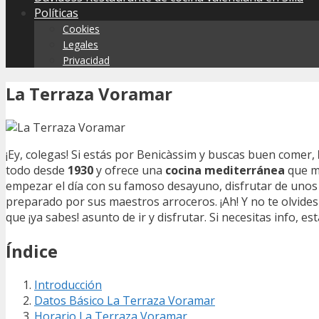
Políticas
Cookies
Legales
Privacidad
La Terraza Voramar
¡Ey, colegas! Si estás por Benicàssim y buscas buen comer,
todo desde
1930
y ofrece una
cocina mediterránea
que me
empezar el día con su famoso desayuno, disfrutar de uno
preparado por sus maestros arroceros. ¡Ah! Y no te olvide
que ¡ya sabes! asunto de ir y disfrutar. Si necesitas info, e
Índice
Introducción
Datos Básico La Terraza Voramar
Horario La Terraza Voramar