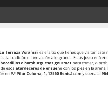
La Terraza Voramar
es el sitio que tienes que visitar. Este
zcla tradición e innovación a lo grande. Estás justo enfrent
s
bocadillos o hamburguesas gourmet
para comer, o proba
s de esos
atardeceres de ensueño
con los pies en la arena.
stán en
P.º Pilar Coloma, 1, 12560 Benicàssim
y suena al
964