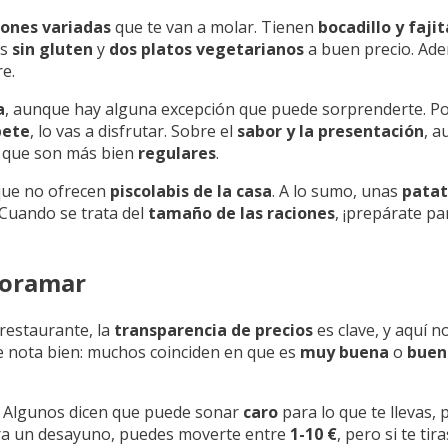
iones variadas
que te van a molar. Tienen
bocadillo y faji
es
sin gluten
y
dos platos vegetarianos
a buen precio. Ade
e.
a
, aunque hay alguna excepción que puede sorprenderte. Por
bete
, lo vas a disfrutar. Sobre el
sabor y la presentación
, a
s que son más bien
regulares
.
que no ofrecen
piscolabis de la casa
. A lo sumo, unas
patat
 Cuando se trata del
tamaño de las raciones
, ¡prepárate pa
Voramar
 restaurante, la
transparencia de precios
es clave, y aquí no
 nota bien: muchos coinciden en que es
muy buena
o
buen
. Algunos dicen que puede sonar
caro
para lo que te llevas,
Para un desayuno, puedes moverte entre
1-10 €
, pero si te ti