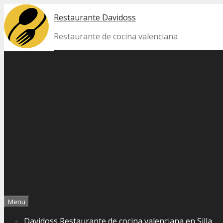
Skip
Restaurante Davidoss
to
content
Restaurante de cocina valenciana
Menu
Davidoss Restaurante de cocina valenciana en Silla