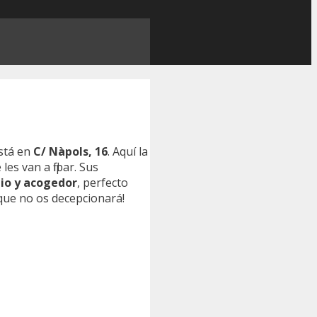
stá en
C/ Nàpols, 16
. Aquí la
es van a flipar. Sus
io y acogedor
, perfecto
 que no os decepcionará!