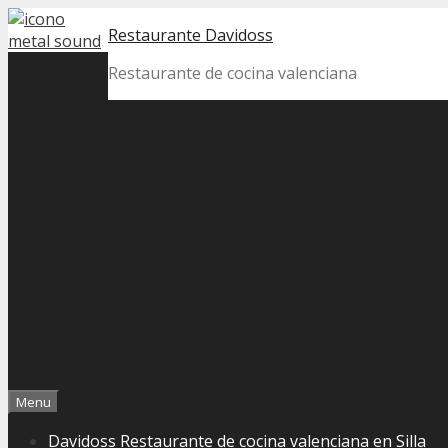
Skip
Restaurante Davidoss
to
content
Restaurante de cocina valenciana
Menu
Davidoss Restaurante de cocina valenciana en Silla