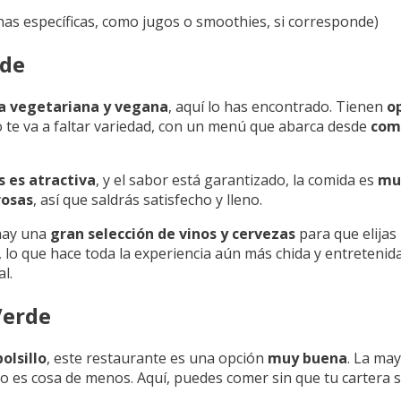
nas específicas, como jugos o smoothies, si corresponde)
rde
a vegetariana y vegana
, aquí lo has encontrado. Tienen
o
no te va a faltar variedad, con un menú que abarca desde
com
s es atractiva
, y el sabor está garantizado, la comida es
mu
rosas
, así que saldrás satisfecho y lleno.
 hay una
gran selección de vinos y cervezas
para que elijas 
, lo que hace toda la experiencia aún más chida y entretenida
l.
Verde
olsillo
, este restaurante es una opción
muy buena
. La may
no es cosa de menos. Aquí, puedes comer sin que tu cartera 