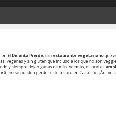
a en
El Delantal Verde
, un
restaurante vegetariano
que e
s, veganas y sin gluten que incluso a los que no son veggie l
do y siempre dejan ganas de más. Además, el local es
ampl
re 5
, no se pueden perder este tesoro en Castellón. ¡Ánimo,