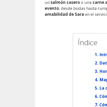
un
salmón casero
o una
carne a
evento
, desde bodas hasta cump
amabilidad de Sara
en el servic
Índice
Int
Dat
Hor
Map
La 
Cóm
Cóm