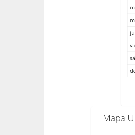
m
m
ju
vi
s
d
Mapa U