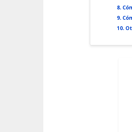
Cóm
Cóm
Ot