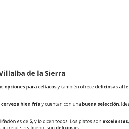
illalba de la Sierra
ene
opciones para celíacos
y también ofrece
deliciosas alt
a
cerveza bien fría
y cuentan con una
buena selección
. Id
ificación es de
5
, y lo dicen todos. Los platos son
excelentes
 increíble, realmente son
deliciosos
.