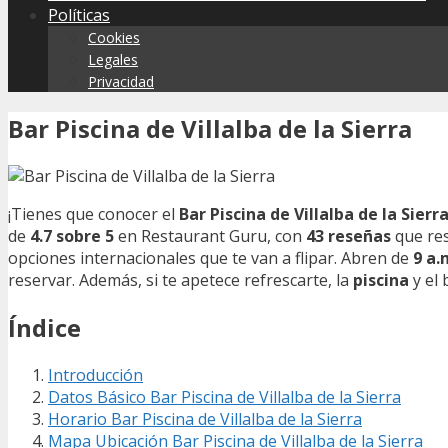
Políticas
Cookies
Legales
Privacidad
Bar Piscina de Villalba de la Sierra
¡Tienes que conocer el
Bar Piscina de Villalba de la Sierr
de
4.7 sobre 5
en Restaurant Guru, con
43 reseñas
que res
opciones internacionales que te van a flipar. Abren de
9 a.
reservar. Además, si te apetece refrescarte, la
piscina
y el 
Índice
Introducción
Datos Básico Bar Piscina de Villalba de la Sierra
Horario Bar Piscina de Villalba de la Sierra
Mapa Ubicación Bar Piscina de Villalba de la Sierra