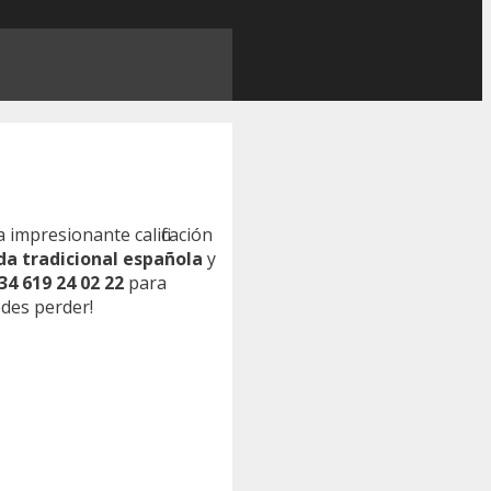
 impresionante calificación
a tradicional española
y
34 619 24 02 22
para
des perder!