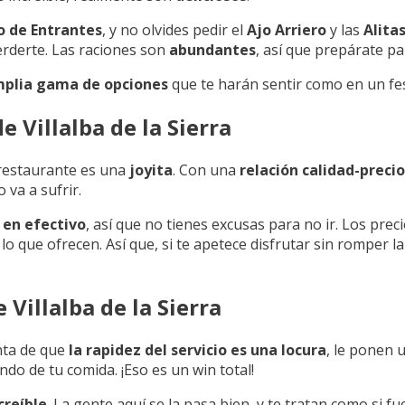
 de Entrantes
, y no olvides pedir el
Ajo Arriero
y las
Alita
rderte. Las raciones son
abundantes
, así que prepárate p
plia gama de opciones
que te harán sentir como en un fes
e Villalba de la Sierra
e restaurante es una
joyita
. Con una
relación calidad-precio
o va a sufrir.
 en efectivo
, así que no tienes excusas para no ir. Los prec
lo que ofrecen. Así que, si te apetece disfrutar sin romper la
 Villalba de la Sierra
nta de que
la rapidez del servicio es una locura
, le ponen 
ndo de tu comida. ¡Eso es un win total!
creíble
. La gente aquí se la pasa bien, y te tratan como si fu