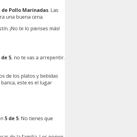
s de Pollo Marinadas
. Las
ara una buena cena.
tín. ¡No te lo pienses más!
 de 5
, no te vas a arrepentir.
ios de los platos y bebidas
 banca, este es el lugar
un
5 de 5
. No tienes que
eras de la familia. Les ponen