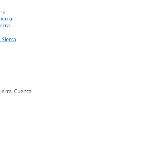
rra
Sierra
ierra
a
a Sierra
Sierra, Cuenca