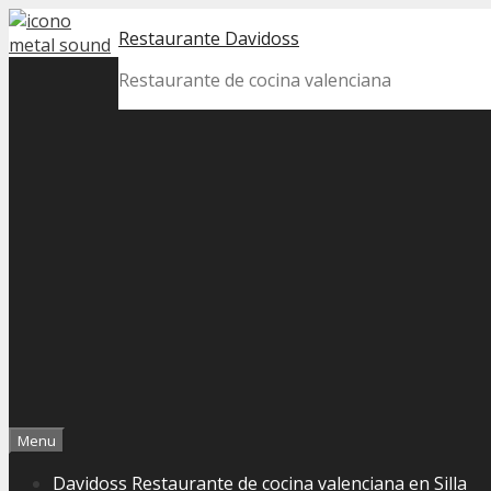
Skip
Restaurante Davidoss
to
content
Restaurante de cocina valenciana
Menu
Davidoss Restaurante de cocina valenciana en Silla