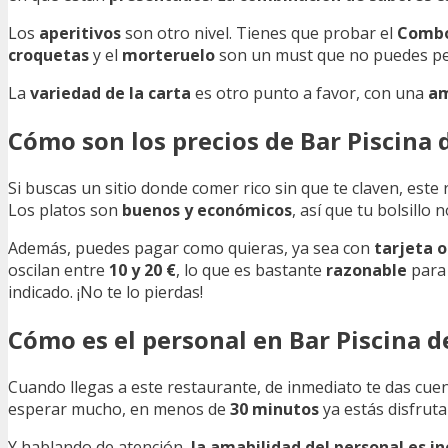
Los
aperitivos
son otro nivel. Tienes que probar el
Combo
croquetas
y el
morteruelo
son un must que no puedes pe
La
variedad de la carta
es otro punto a favor, con una
am
Cómo son los precios de Bar Piscina d
Si buscas un sitio donde comer rico sin que te claven, est
Los platos son
buenos y económicos
, así que tu bolsillo n
Además, puedes pagar como quieras, ya sea con
tarjeta o
oscilan entre
10 y 20 €
, lo que es bastante
razonable
para 
indicado. ¡No te lo pierdas!
Cómo es el personal en Bar Piscina de
Cuando llegas a este restaurante, de inmediato te das cue
esperar mucho, en menos de
30 minutos
ya estás disfruta
Y hablando de atención,
la amabilidad del personal es in