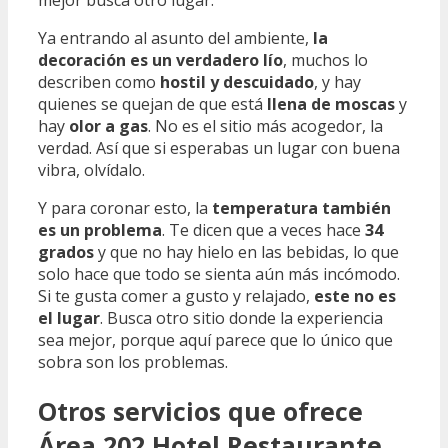
mejor busca otro lugar.
Ya entrando al asunto del ambiente,
la
decoración es un verdadero lío
, muchos lo
describen como
hostil y descuidado
, y hay
quienes se quejan de que está
llena de moscas
y
hay
olor a gas
. No es el sitio más acogedor, la
verdad. Así que si esperabas un lugar con buena
vibra, olvídalo.
Y para coronar esto, la
temperatura también
es un problema
. Te dicen que a veces hace
34
grados
y que no hay hielo en las bebidas, lo que
solo hace que todo se sienta aún más incómodo.
Si te gusta comer a gusto y relajado,
este no es
el lugar
. Busca otro sitio donde la experiencia
sea mejor, porque aquí parece que lo único que
sobra son los problemas.
Otros servicios que ofrece
Área 202 Hotel Restaurante